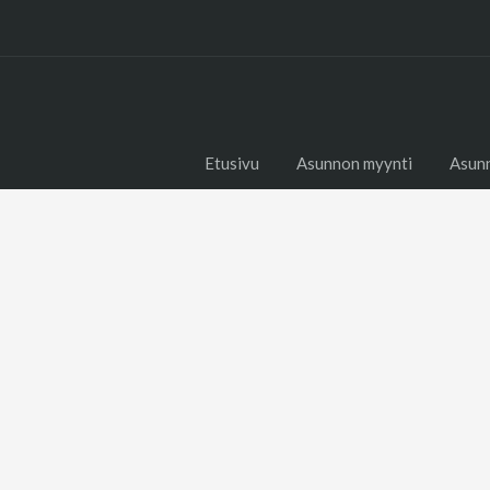
Etusivu
Asunnon myynti
Asun