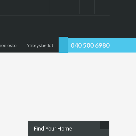
040 500 6980
non osto
Yhteystiedot
Find Your Home