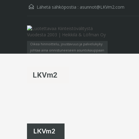
Lähetä sähköpostia :
asunnot@LKVm2.com
Oikea hinnoittelu, joustavuus ja palvelukyky
johtaa aina onnistuneeseen asuntokauppaan
LKVm2
LKVm2