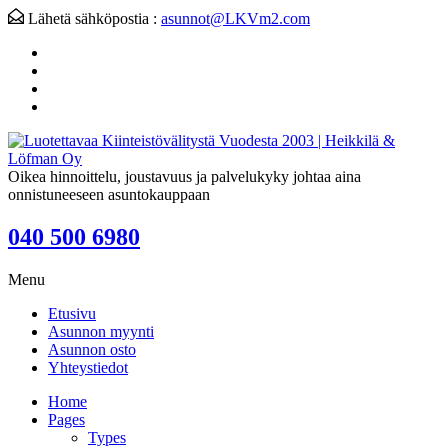
Lähetä sähköpostia :
asunnot@LKVm2.com
Oikea hinnoittelu, joustavuus ja palvelukyky johtaa aina
onnistuneeseen asuntokauppaan
040 500 6980
Menu
Etusivu
Asunnon myynti
Asunnon osto
Yhteystiedot
Home
Pages
Types