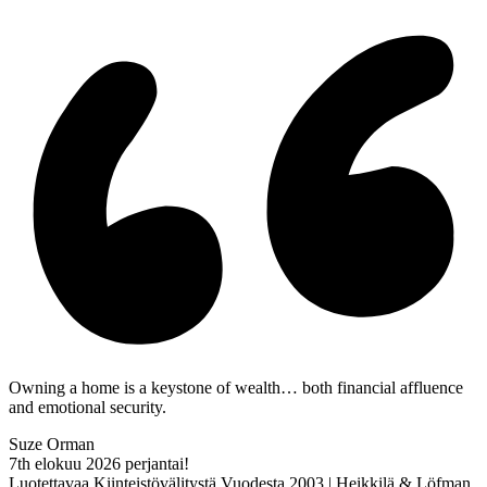
Owning a home is a keystone of wealth… both financial affluence
and emotional security.
Suze Orman
7th elokuu 2026
perjantai!
Luotettavaa Kiinteistövälitystä Vuodesta 2003 | Heikkilä & Löfman