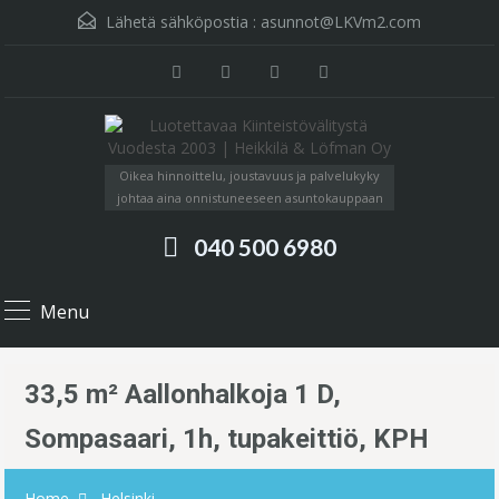
Lähetä sähköpostia :
asunnot@LKVm2.com
Oikea hinnoittelu, joustavuus ja palvelukyky
johtaa aina onnistuneeseen asuntokauppaan
040 500 6980
Menu
33,5 m² Aallonhalkoja 1 D,
Sompasaari, 1h, tupakeittiö, KPH
Home
Helsinki