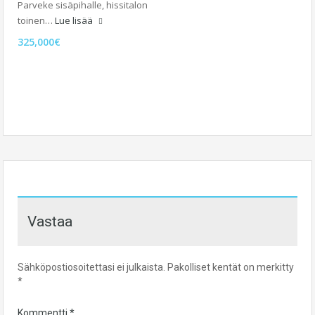
Parveke sisäpihalle, hissitalon
toinen…
Lue lisää
325,000€
Vastaa
Sähköpostiosoitettasi ei julkaista.
Pakolliset kentät on merkitty
*
Kommentti
*