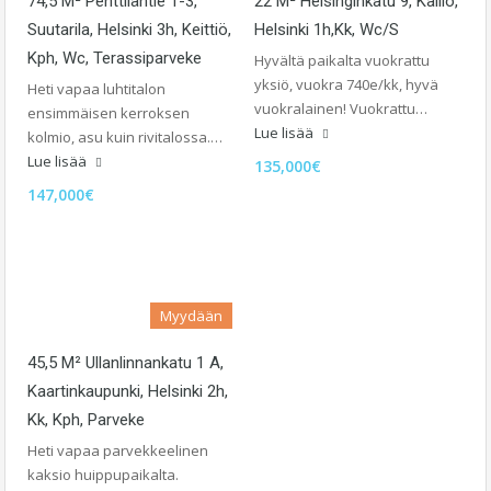
74,5 M² Penttiläntie 1-3,
22 M² Helsinginkatu 9, Kallio,
Suutarila, Helsinki 3h, Keittiö,
Helsinki 1h,kk, Wc/s
Kph, Wc, Terassiparveke
Hyvältä paikalta vuokrattu
yksiö, vuokra 740e/kk, hyvä
Heti vapaa luhtitalon
vuokralainen! Vuokrattu…
ensimmäisen kerroksen
Lue lisää
kolmio, asu kuin rivitalossa.…
Lue lisää
135,000€
147,000€
Myydään
45,5 M² Ullanlinnankatu 1 A,
Kaartinkaupunki, Helsinki 2h,
Kk, Kph, Parveke
Heti vapaa parvekkeelinen
kaksio huippupaikalta.