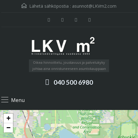
Lähetä sähköpostia :
asunnot@LKVm2.com
Oikea hinnoittelu, joustavuus ja palvelukyky
johtaa aina onnistuneeseen asuntokauppaan
040 500 6980
Menu
+
−