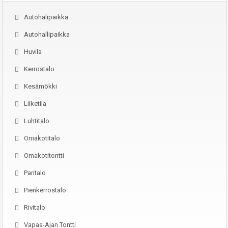
Autohalipaikka
Autohallipaikka
Huvila
Kerrostalo
Kesämökki
Liiketila
Luhtitalo
Omakotitalo
Omakotitontti
Paritalo
Pienkerrostalo
Rivitalo
Vapaa-Ajan Tontti