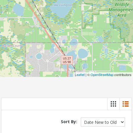
Leaflet
| ©
OpenStreetMap
contributors
Sort By: