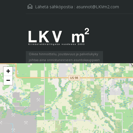
Lähetä sähköpostia :
asunnot@LKVm2.com
Oikea hinnoittelu, joustavuus ja palvelukyky
johtaa aina onnistuneeseen asuntokauppaan
+
−