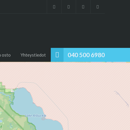
040 500 6980
 osto
Yhteystiedot