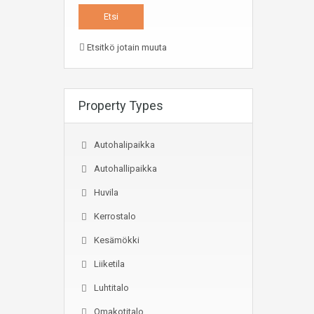
Etsitkö jotain muuta
Property Types
Autohalipaikka
Autohallipaikka
Huvila
Kerrostalo
Kesämökki
Liiketila
Luhtitalo
Omakotitalo