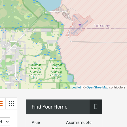
Leaflet
| ©
OpenStreetMap
contributors
Find Your Home
Alue
Asumismuoto