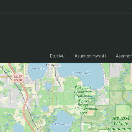
Etusivu
Asunnon myynti
Asunnon