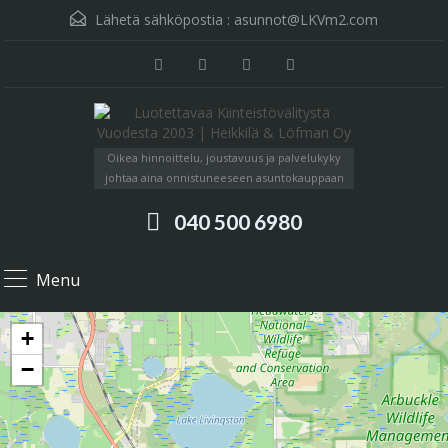
Lähetä sähköpostia :
asunnot@LKVm2.com
Oikea hinnoittelu, joustavuus ja palvelukyky
johtaa aina onnistuneeseen asuntokauppaan
040 500 6980
Menu
+
−