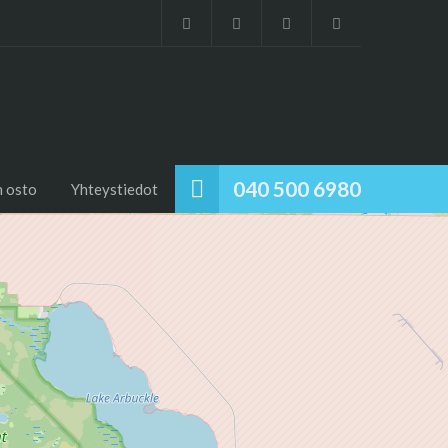
040 500 6980
 osto
Yhteystiedot