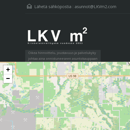
Lähetä sähköpostia :
asunnot@LKVm2.com
Oikea hinnoittelu, joustavuus ja palvelukyky
johtaa aina onnistuneeseen asuntokauppaan
+
−