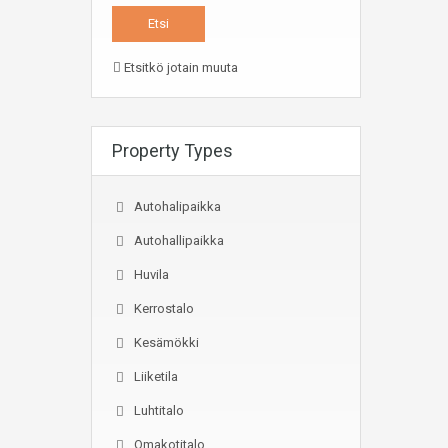
Etsitkö jotain muuta
Property Types
Autohalipaikka
Autohallipaikka
Huvila
Kerrostalo
Kesämökki
Liiketila
Luhtitalo
Omakotitalo