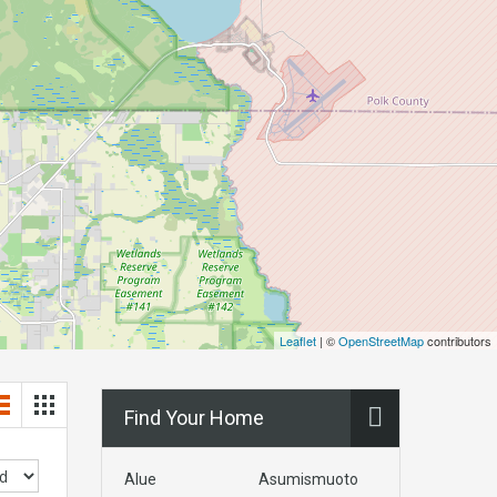
Leaflet
| ©
OpenStreetMap
contributors
Find Your Home
Alue
Asumismuoto