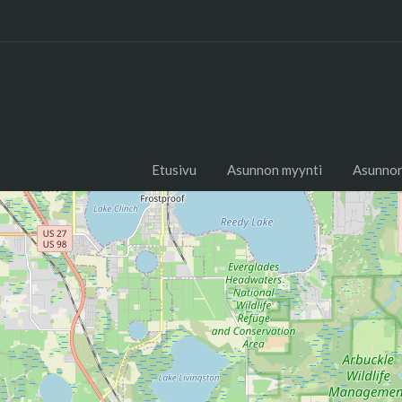
Etusivu
Asunnon myynti
Asunnon